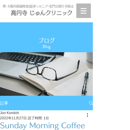
​胃･大腸内視鏡検査/鼠径ヘルニア･肛門日帰り手術は
高円寺 じゅんクリニック
高円寺
じゅんクリニック
ブログ
Blog
記事
Jun Kondoh
2022年11月27日
読了時間: 1分
Sunday Morning Coffee