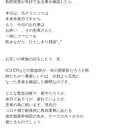
創部状態が良好である事を確認したら、、
本日は、当クリニックは
本来休業日ですから、
もう、今日のお仕事は
お終い、、その患者さんと、
一緒にコーヒーを
飲みながら、ひとしきり雑談^_^
お互いの家族の話をしたり、笑
ICU,ERなどの救急医が、街の開業医だろうが医
師たちが一番嬉しいのは、以前より元気に
なった患者を確認した瞬間なのです。
どんな緊急治療で、夜中だろうが、
休日であろうが、疲れていようが、
患者の為に戦います。現在の
コロナ禍で献身的に救命業務にあたる
急性期基幹病院の先生、ナースの方々がその
最たるものでしょう。