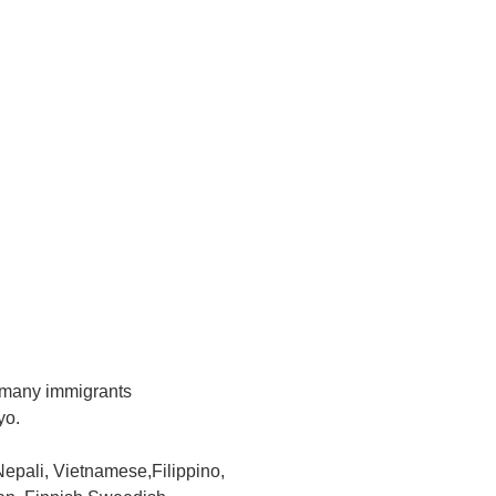
 many immigrants
yo.
epali, Vietnamese,Filippino,