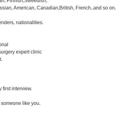
ian, Finnish,Sweedish,
ssian, American, Canadian,British, French..and so on.
nders, nationalities.
onal
urgery expert clinic
t.
 first interview.
 someone like you.