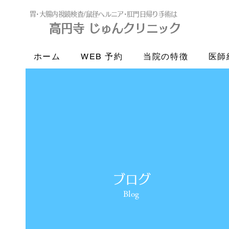
​胃･大腸内視鏡検査/鼠径ヘルニア･肛門日帰り手術は
高円寺 じゅんクリニック
高円寺
じゅんクリニック
ホーム
WEB 予約
当院の特徴
医師
ブログ
Blog