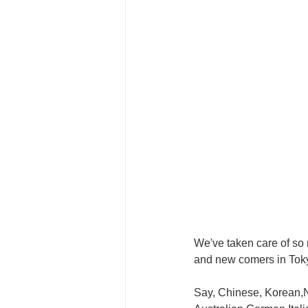
We've taken care of so
and new comers in Tok
Say, Chinese, Korean,N