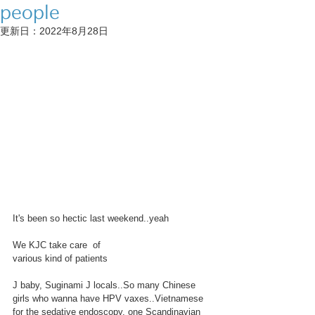
people
更新日：
2022年8月28日
It's been so hectic last weekend..yeah
We KJC take care  of
various kind of patients
J baby, Suginami J locals..So many Chinese 
girls who wanna have HPV vaxes..Vietnamese 
for the sedative endoscopy, one Scandinavian