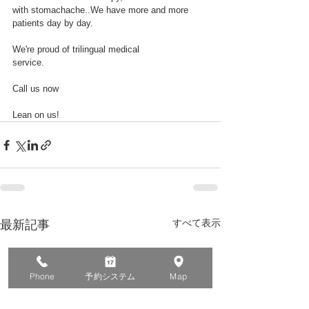
with stomachache..We have more and more  
patients day by day.
We're proud of trilingual medical
service.
Call us now
Lean on us!
すべて表示
最新記事
Phone
予約システム
Map