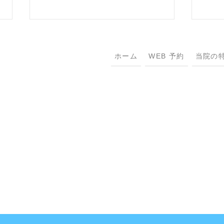
ホーム
WEB 予約
当院の
Sing
把善意传递下去 Pay It
Forward 2026 Summer