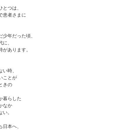
ひとつは、
で患者さまに
だ少年だった頃、
代に、
時があります。
ない時、
いことが
ときの
か暮らした
かなか
ない。
ち日本へ、