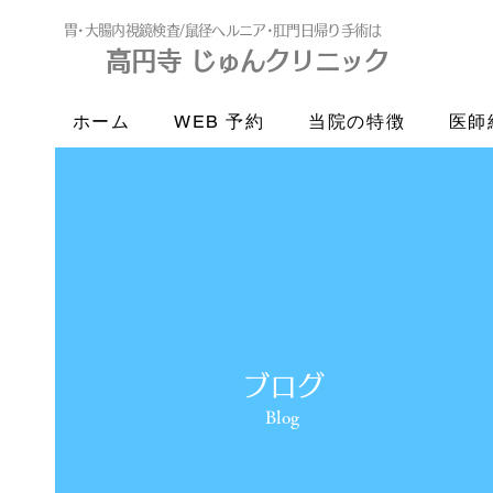
​胃･大腸内視鏡検査/鼠径ヘルニア･肛門日帰り手術は
高円寺 じゅんクリニック
高円寺
じゅんクリニック
ホーム
WEB 予約
当院の特徴
医師
ブログ
Blog