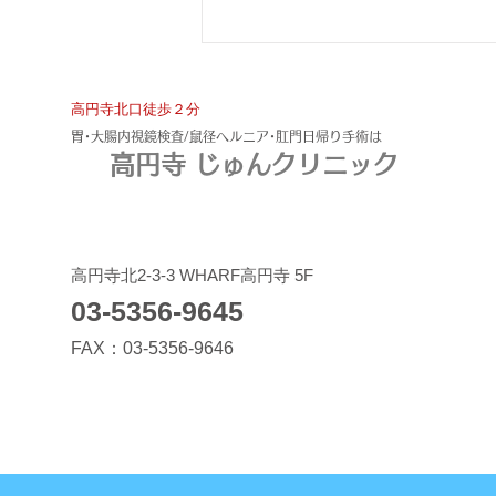
​高円寺北口徒歩２分
​胃･大腸内視鏡検査/鼠径ヘルニア･肛門日帰り手術は
高円寺 じゅんクリニック
下血＝痔核とは限らない！大
​高円寺北2-3-3 WHARF高円寺 5F
03-5356-9645
腸癌早期発見の為に熟読を。
FAX：03-5356-9646