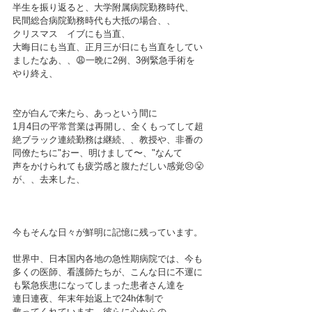
半生を振り返ると、大学附属病院勤務時代、
民間総合病院勤務時代も大抵の場合、、
クリスマス　イブにも当直、
大晦日にも当直、正月三が日にも当直をしてい
ましたなあ、、😩一晩に2例、3例緊急手術を
やり終え、
空が白んで来たら、あっという間に
1月4日の平常営業は再開し、全くもってして超
絶ブラック連続勤務は継続、、教授や、非番の
同僚たちに"おー、明けまして〜、"なんて
声をかけられても疲労感と腹ただしい感覚😣😤
が、、去来した、
今もそんな日々が鮮明に記憶に残っています。
世界中、日本国内各地の急性期病院では、今も
多くの医師、看護師たちが、こんな日に不運に
も緊急疾患になってしまった患者さん達を
連日連夜、年末年始返上で24h体制で
救ってくれています。彼らに心からの