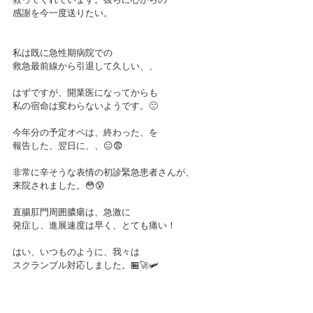
感謝を今一度送りたい。
私は既に急性期病院での
救急最前線から引退して久しい、、
はずですが、開業医になってからも
私の宿命は変わらないようです。🙁
今年分の予定オペは、終わった、を
報告した、翌日に、、😑😨
非常に辛そうな表情の初診緊急患者さんが、
来院されました。😳😰
直腸肛門周囲膿瘍は、急激に
発症し、進展速度は早く、とても痛い！
はい、いつものように、我々は
スクランブル対応しました。🏪🚀🛩️