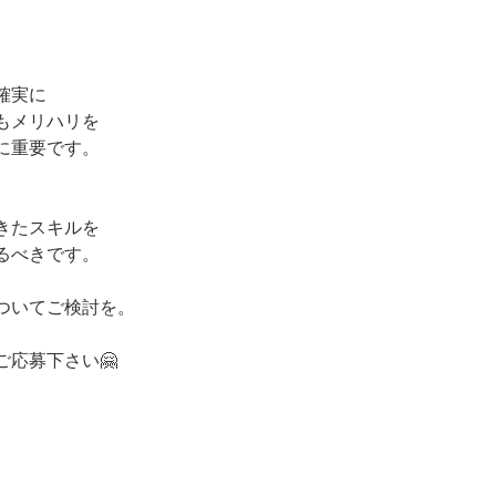
確実に
もメリハリを
に重要です。
きたスキルを
るべきです。
ついてご検討を。
ご応募下さい🤗