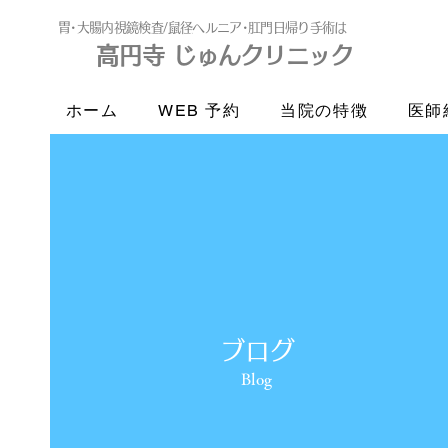
​胃･大腸内視鏡検査/鼠径ヘルニア･肛門日帰り手術は
高円寺 じゅんクリニック
高円寺
じゅんクリニック
ホーム
WEB 予約
当院の特徴
医師
ブログ
Blog