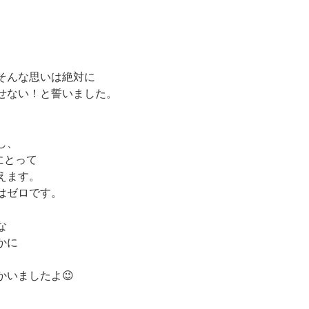
そんな思いは絶対に
せない！と誓いました。
し、
にとって
えます。
はゼロです。
な
かに
かいましたよ😉