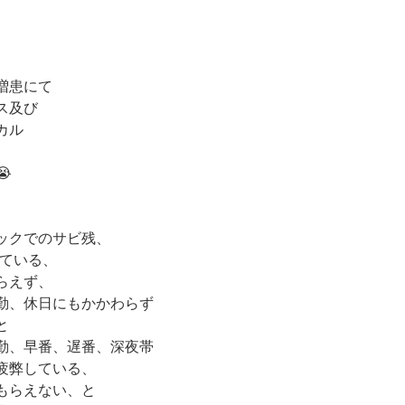
増患にて
ス及び
カル　

ックでのサビ残、
している、
らえず、
勤、休日にもかかわらず
と
勤、早番、遅番、深夜帯
疲弊している、
もらえない、と