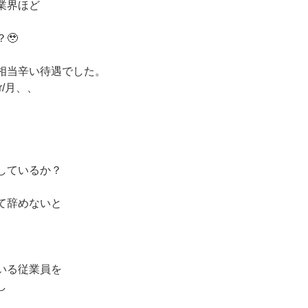
業界ほど
🥹
相当辛い待遇でした。
r/月、、
、
しているか？
て辞めないと
いる従業員を
し