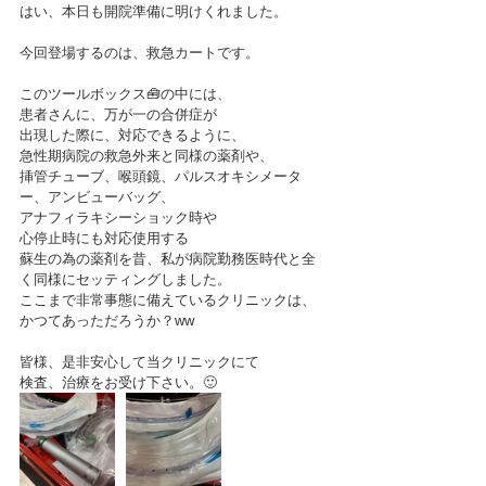
はい、本日も開院準備に明けくれました。
今回登場するのは、救急カートです。
このツールボックス🧰の中には、
患者さんに、万が一の合併症が
出現した際に、対応できるように、
急性期病院の救急外来と同様の薬剤や、
挿管チューブ、喉頭鏡、パルスオキシメータ
ー、アンビューバッグ、
アナフィラキシーショック時や
心停止時にも対応使用する
蘇生の為の薬剤を昔、私が病院勤務医時代と全
く同様にセッティングしました。
ここまで非常事態に備えているクリニックは、
かつてあっただろうか？ww
皆様、是非安心して当クリニックにて
検査、治療をお受け下さい。🙂