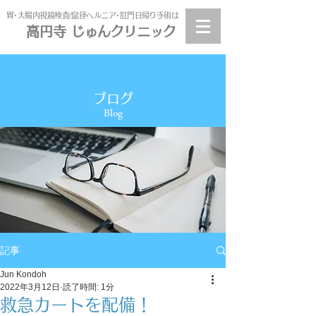
​胃･大腸内視鏡検査/鼠径ヘルニア･肛門日帰り手術は
高円寺 じゅんクリニック
高円寺
じゅんクリニック
ブログ
Blog
記事
Jun Kondoh
2022年3月12日
読了時間: 1分
救急カートを配備！