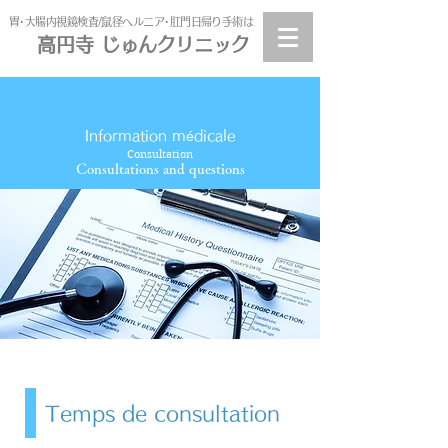
​胃･大腸内視鏡検査/鼠径ヘルニア･肛門日帰り手術は
高円寺 じゅんクリニック
高円寺
じゅんクリニック
Information médicale
Consultation
Consultations and questions
Temps de consultation