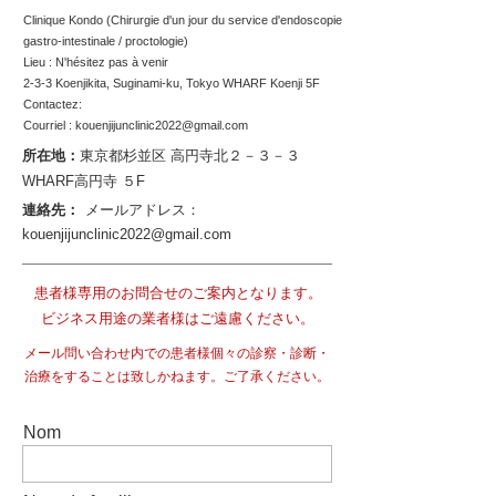
Clinique Kondo (Chirurgie d'un jour du service d'endoscopie
gastro-intestinale / proctologie)
Lieu :
N'hésitez pas à venir
2-3-3 Koenjikita, Suginami-ku, Tokyo WHARF Koenji 5F
Contactez:
Courriel :
kouenjijunclinic2022@gmail.com
所在地：
東京都杉並区 高円寺北２－３－３
WHARF高円寺 ５F
連絡先：
メールアドレス：
kouenjijunclinic2022@gmail.com
患者様専用のお問合せのご案内となります。
ビジネス用途の業者様はご遠慮ください。
メール問い合わせ内での患者様個々の診察・診断・
治療をすることは致しかねます。ご了承ください。
Nom