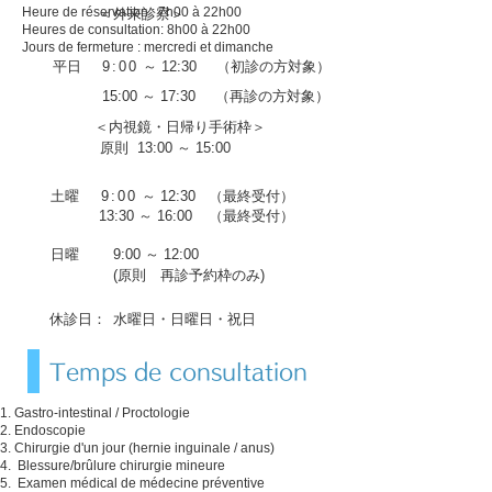
Heure de réservation : 7h00 à 22h00
＜外来診察＞
Heures de consultation: 8h00 à 22h00
Jours de fermeture : mercredi et dimanche
平日
9:00
～ 12:30
（初診の方対象）
15:00 ～ 17:30
（再診の方対象）
＜内視鏡・日帰り手術枠＞
原則 13:00 ～ 15:00
土曜
9:00
～ 12:30
（最終受付）
13:30 ～ 16:00
（最終受付）
日曜
9:00 ～ 12:00
(原則 再診予約枠のみ)
休診日：
水曜日・日曜日・
祝日
Temps de consultation
Gastro-intestinal / Proctologie
Endoscopie
Chirurgie d'un jour (hernie inguinale / anus)
​
Blessure/brûlure chirurgie mineure
​
Examen médical de médecine préventive