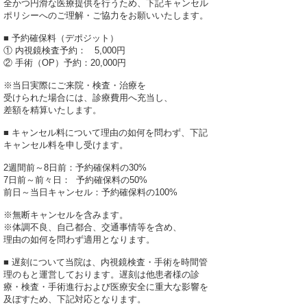
全かつ円滑な医療提供を行うため、下記キャンセル
ポリシーへのご理解・ご協力をお願いいたします。
■ 予約確保料（デポジット）
① 内視鏡検査予約： 5,000円
② 手術（OP）予約：20,000円
※当日実際にご来院・検査・治療を
受けられた場合には、診療費用へ充当し、
差額を精算いたします。
■ キャンセル料について理由の如何を問わず、下記
キャンセル料を申し受けます。
2週間前～8日前：予約確保料の30%
7日前～前々日： 予約確保料の50%
前日～当日キャンセル：予約確保料の100%
※無断キャンセルを含みます。
※体調不良、自己都合、交通事情等を含め、
理由の如何を問わず適用となります。
■ 遅刻について当院は、内視鏡検査・手術を時間管
理のもと運営しております。遅刻は他患者様の診
療・検査・手術進行および医療安全に重大な影響を
及ぼすため、下記対応となります。