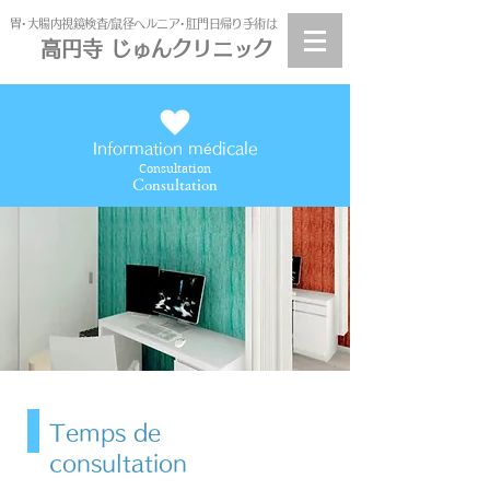
​胃･大腸内視鏡検査/鼠径ヘルニア･肛門日帰り手術は
高円寺 じゅんクリニック
高円寺
じゅんクリニック
Information médicale
Consultation
Consultation
Temps de
consultation