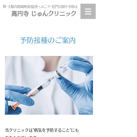
​胃･大腸内視鏡検査/鼠径ヘルニア･肛門日帰り手術は
高円寺 じゅんクリニック
高円寺
じゅんクリニック
​予防接種のご案内
当クリニックは”病気を予防すること”にも