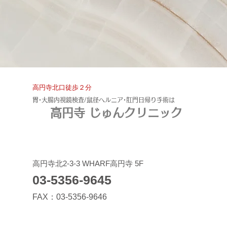
​高円寺北口徒歩２分
​胃･大腸内視鏡検査/鼠径ヘルニア･肛門日帰り手術は
高円寺 じゅんクリニック
​高円寺北2-3-3 WHARF高円寺 5F
03-5356-9645
FAX：03-5356-9646