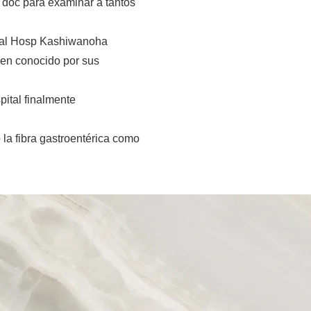
 doc para examinar a tantos
ctal Hosp Kashiwanoha
ien conocido por sus
pital finalmente
la fibra gastroentérica como