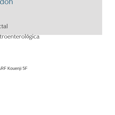
ndoh
ctal
troenterológica
ARF Kouenji 5F