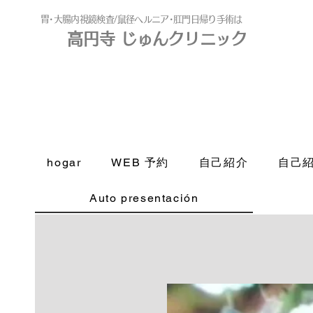
​胃･大腸内視鏡検査/鼠径ヘルニア･肛門日帰り手術は
高円寺 じゅんクリニック
高円寺
じゅんクリニック
hogar
WEB 予約
自己紹介
自己
Auto presentación