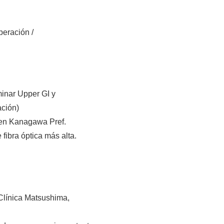
peración /
inar Upper GI y
dación)
 en Kanagawa Pref.
fibra óptica más alta.
Clínica Matsushima,