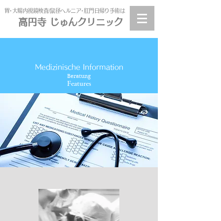
​胃･大腸内視鏡検査/鼠径ヘルニア･肛門日帰り手術は
高円寺 じゅんクリニック
高円寺
じゅんクリニック
Medizinische Information
Beratung
Features