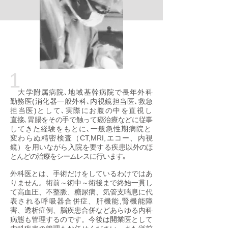
1
​
大学附属病院､地域基幹病院で長年外科
勤務医(消化器一般外科､内視鏡担当医､救急
担当医)として､実際にお腹の中を直視し
直接､胃腸をその手で触って癌治療などに従事
してきた経験をもとに､一般急性期病院と
変わらぬ精密検査（CT,MRI,エコー、内視
鏡）を用いながら入院を要する疾患
以外のほ
とんどの治療をシームレスに行います｡
​外科医とは、手術だけをしているわけではあ
りません。術前～術中～術後まで終始一貫し
て高血圧、不整脈、糖尿病、気管支喘息に代
表される呼吸器合併症、肝機能,腎機能障
害、透析症例、脳疾患合併などあらゆる内科
病態も管理するのです。
今後は開業医として