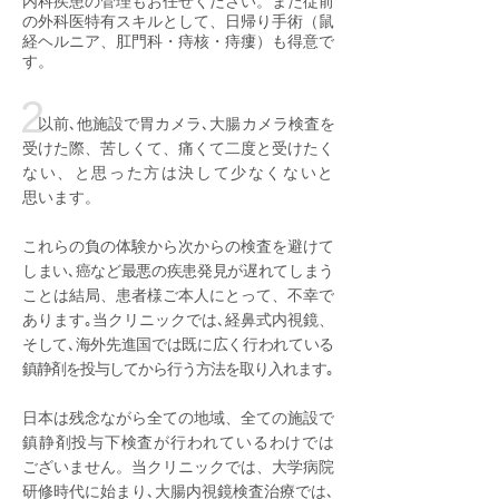
内科疾患の管理もお任せください。また従前
の外科医特有スキルとして、
日帰り手術（鼠
経ヘルニア、肛門科・痔核・痔瘻）も得意で
す。
2
以前､他施設で​胃カメラ､大腸カメラ検査
を
受けた際、苦しくて、痛くて二度と受けたく
ない、と思った方は決して少なくないと
思います。
これらの負の体験から次からの検査を避けて
しまい､癌など最悪の疾患発見が遅れてしまう
ことは結局、患者様ご本人にとって、不幸で
あります｡当クリニックでは､経鼻式内視鏡、
そして､海外先進国では既に広く行われている
鎮静剤を投与してから行う方法を取り入れます｡
​日本は残念ながら全ての地域、全ての施設で
鎮静剤投与下検査が行われているわけでは
ございません。当クリニックでは、大学病院
研修時代に始まり､大腸内視鏡検査治療では､