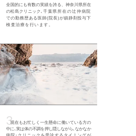
全国的にも有数の実績を誇る、神奈川県所在
の松島クリニック､
千葉県所在の辻仲病院
での勤務歴ある医師(院長)が鎮静剤投与下
検査治療を行います。
3
現在もお忙しく一生懸命に働いている方の
中に､実は体の不調を押し隠しながら､なかなか
病院･クリニックを受診するタイミングが