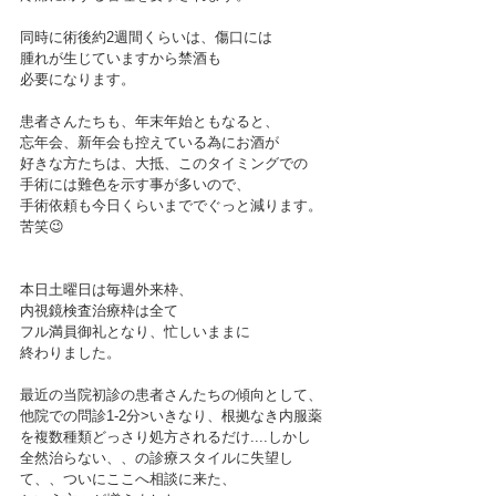
同時に術後約2週間くらいは、傷口には
腫れが生じていますから禁酒も
必要になります。
患者さんたちも、年末年始ともなると、
忘年会、新年会も控えている為にお酒が
好きな方たちは、大抵、このタイミングでの
手術には難色を示す事が多いので、
手術依頼も今日くらいまででぐっと減ります。
苦笑😉
本日土曜日は毎週外来枠、
内視鏡検査治療枠は全て
フル満員御礼となり、忙しいままに
終わりました。
最近の当院初診の患者さんたちの傾向として、
他院での問診1-2分>いきなり、根拠なき内服薬
を複数種類どっさり処方されるだけ....しかし
全然治らない、、の診療スタイルに失望し
て、、ついにここへ相談に来た、