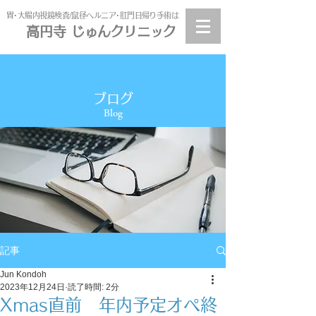
​胃･大腸内視鏡検査/鼠径ヘルニア･肛門日帰り手術は
高円寺 じゅんクリニック
高円寺
じゅんクリニック
ブログ
Blog
記事
Jun Kondoh
2023年12月24日
読了時間: 2分
Xmas直前 年内予定オペ終