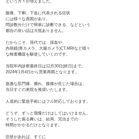
という方々が増えました。
腹痛、下痢、下血に代表される症状
には様々な原因があり、
問診数分だけで簡単に診断できる、などという
都合の良い話は大抵ありません。
だからこそ、現代では、採血や、
内視鏡(胃カメラ、大腸カメラ)CT,MRIなど様々
な検査機器を駆使していくのです。
当院年内診察最終日は12月30日(終日)まで。
2024年1月4日から営業再開となります。
急激な肛門痛、腫れ、腹痛が生じた場合は、
当日すぐの来院を推奨いたします。
人道的に緊急手術にはフル対応しております。
どうぞ、ずっと我慢だけはしてはいけません。
そうした振る舞いは、結局、完治までの
時間がかかるだけとなります。
症状があれば、すぐに