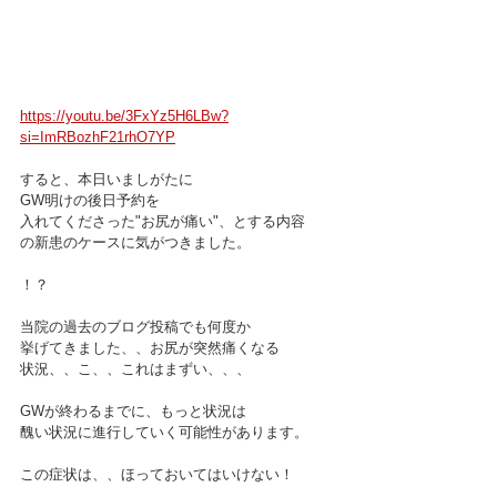
https://youtu.be/3FxYz5H6LBw?
si=ImRBozhF21rhO7YP
すると、本日いましがたに
GW明けの後日予約を
入れてくださった"お尻が痛い"、とする内容
の新患のケースに気がつきました。
！？
当院の過去のブログ投稿でも何度か
挙げてきました、、お尻が突然痛くなる
状況、、こ、、これはまずい、、、
GWが終わるまでに、もっと状況は
醜い状況に進行していく可能性があります。
この症状は、、ほっておいてはいけない！