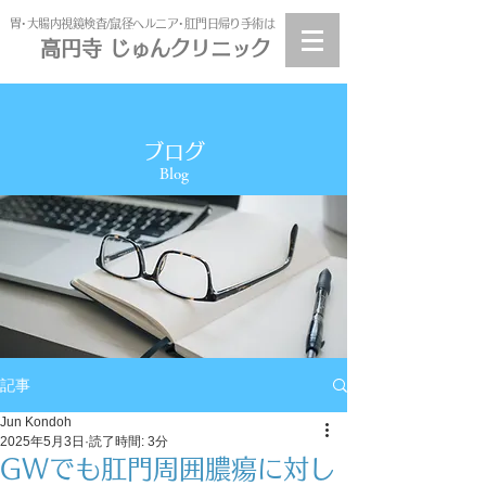
​胃･大腸内視鏡検査/鼠径ヘルニア･肛門日帰り手術は
高円寺 じゅんクリニック
高円寺
じゅんクリニック
ブログ
Blog
記事
Jun Kondoh
2025年5月3日
読了時間: 3分
GWでも肛門周囲膿瘍に対し