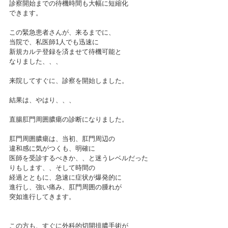
診察開始までの待機時間も大幅に短縮化
できます。
この緊急患者さんが、来るまでに、
当院で、私医師1人でも迅速に
新規カルテ登録を済ませて待機可能と
なりました、、、
来院してすぐに、診察を開始しました。
結果は、やはり、、、
直腸肛門周囲膿瘍の診断になりました。
肛門周囲膿瘍は、当初、肛門周辺の
違和感に気がつくも、明確に
医師を受診するべきか、、と迷うレベルだった
りもします、、そして時間の
経過とともに、急速に症状が爆発的に
進行し、強い痛み、肛門周囲の腫れが
突如進行してきます。
この方も、すぐに外科的切開排膿手術が