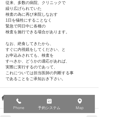
従来、多数の病院、クリニックで
繰り広げられていた
検査の為に再び来院しなおす
1日を犠牲にすることなく
緊急で同日中に各種の
検査を施行できる場合があります。
なお、絶食してきたから、
すぐに内視鏡をしてください、と
お申込みされても、検査を
すべきか、どうかの適応があれば、
実際に実行するのであって、
これについては担当医師の判断する事
であることをご承知おき下さい。
Phone
予約システム
Map
すべて表示
最新記事