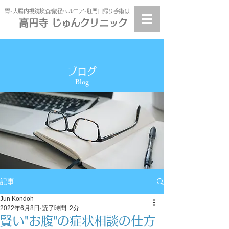
​胃･大腸内視鏡検査/鼠径ヘルニア･肛門日帰り手術は
高円寺 じゅんクリニック
高円寺
じゅんクリニック
ブログ
Blog
記事
Jun Kondoh
2022年6月8日
読了時間: 2分
賢い"お腹"の症状相談の仕方