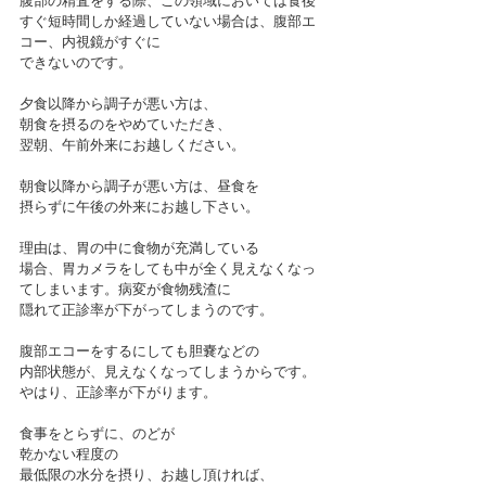
腹部の精査をする際、この領域においては食後
すぐ短時間しか経過していない場合は、腹部エ
コー、内視鏡がすぐに
できないのです。
夕食以降から調子が悪い方は、
朝食を摂るのをやめていただき、
翌朝、午前外来にお越しください。
朝食以降から調子が悪い方は、昼食を
摂らずに午後の外来にお越し下さい。
理由は、胃の中に食物が充満している
場合、胃カメラをしても中が全く見えなくなっ
てしまいます。病変が食物残渣に
隠れて正診率が下がってしまうのです。
腹部エコーをするにしても胆嚢などの
内部状態が、見えなくなってしまうからです。
やはり、正診率が下がります。
食事をとらずに、のどが
乾かない程度の
最低限の水分を摂り、お越し頂ければ、