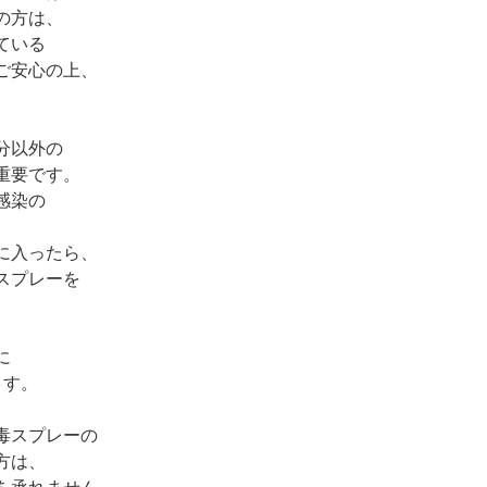
の方は、
ている
ご安心の上、
分以外の
重要です。
感染の
、
に入ったら、
スプレーを
に
ます。
毒スプレーの
方は、