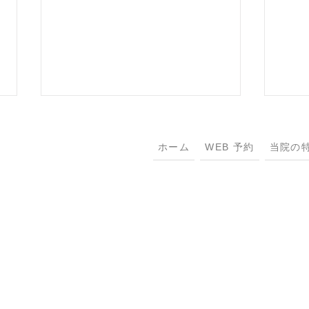
ホーム
WEB 予約
当院の
Sing
把善意传递下去 Pay It
Forward 2026 Summer