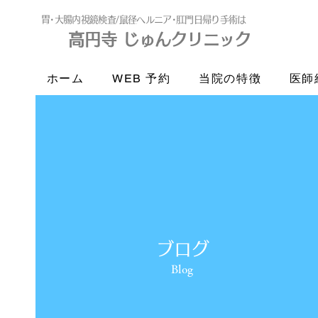
​胃･大腸内視鏡検査/鼠径ヘルニア･肛門日帰り手術は
高円寺 じゅんクリニック
高円寺
じゅんクリニック
ホーム
WEB 予約
当院の特徴
医師
ブログ
Blog