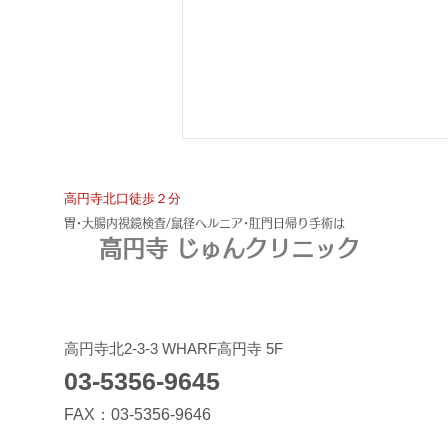
​高円寺北口徒歩２分
​胃･大腸内視鏡検査/鼠径ヘルニア･肛門日帰り手術は
高円寺 じゅんクリニック
下血＝痔核とは限らない！大
​高円寺北2-3-3 WHARF高円寺 5F
03-5356-9645
腸癌早期発見の為に熟読を。
FAX：03-5356-9646