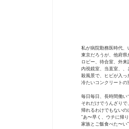
私が病院勤務医時代、
東京だろうが、他府県
ロビー、待合室、外来
内視鏡室、当直室、、
殺風景で、ヒビが入っ
冷たいコンクリートの
毎日毎日、長時間働い
それだけでうんざりで
帰れるわけでもないの
"あ〜早く、ウチに帰
家族とご飯食べた〜い