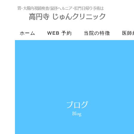
​胃･大腸内視鏡検査/鼠径ヘルニア･肛門日帰り手術は
高円寺 じゅんクリニック
高円寺
じゅんクリニック
ホーム
WEB 予約
当院の特徴
医師
ブログ
Blog