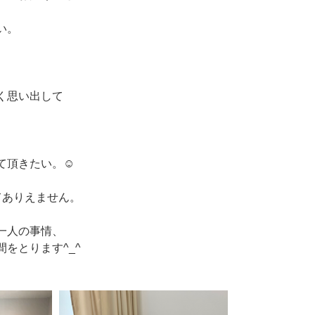
い。
く思い出して
て頂きたい。☺️
てありえません。
一人の事情、
をとります^_^