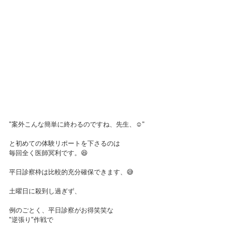
"案外こんな簡単に終わるのですね、先生、☺️"
と初めての体験リポートを下さるのは
毎回全く医師冥利です。😆
平日診察枠は比較的充分確保できます、😅
土曜日に殺到し過ぎず、
例のごとく、平日診察がお得笑笑な
"逆張り"作戦で