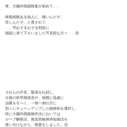
胃、大腸内視鏡検査が初めて、、
検査経験ある知人に、痛いんだぞ、
苦しんだぞ、と脅されて
、、🥹おそるおそる初診に
相談に来て下さいました可哀想な方々、、😢
それらの不安、緊張を払拭し、
今後の癌早期発見や、病態に迅速に
治療をすべく、一例一例の方に
別々にチューンアップした鎮静剤を選択し、
特に大腸内視鏡操作法においては
ループ解除法、無送気軸保持短縮法を
使い分けながら、検査をしました。😉