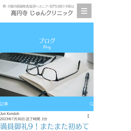
​胃･大腸内視鏡検査/鼠径ヘルニア･肛門日帰り手術は
高円寺 じゅんクリニック
高円寺
じゅんクリニック
ブログ
Blog
記事
Jun Kondoh
2023年7月30日
読了時間: 2分
満員御礼9！またまた初めて