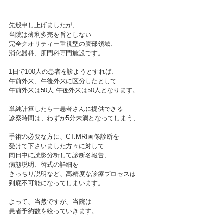
先般申し上げましたが、
当院は薄利多売を旨としない
完全クオリティー重視型の腹部領域、
消化器科、肛門科専門施設です。
1日で100人の患者を診ようとすれば、
午前外来、午後外来に区分したとして
午前外来は50人.午後外来は50人となります。
単純計算したら一患者さんに提供できる
診察時間は、わずか5分未満となってしまう、
手術の必要な方に、CT.MRI画像診断を
受けて下さいました方々に対して
同日中に読影分析して診断名報告、
病態説明、術式の詳細を
きっちり説明など、高精度な診療プロセスは
到底不可能になってしまいます。
よって、当然ですが、当院は
患者予約数を絞っていきます。