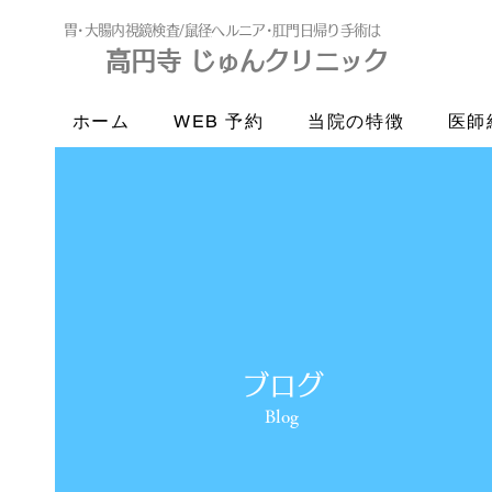
​胃･大腸内視鏡検査/鼠径ヘルニア･肛門日帰り手術は
高円寺 じゅんクリニック
高円寺
じゅんクリニック
ホーム
WEB 予約
当院の特徴
医師
ブログ
Blog