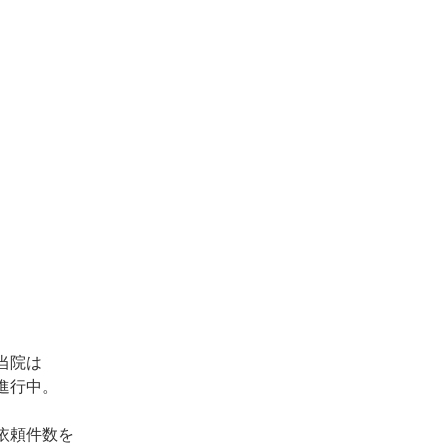
当院は
進行中。
依頼件数を