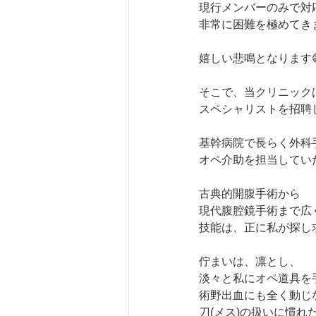
現行メンバーのみで対
非常に困難を極めてき
嬉しい悲鳴となります
そこで、当クリニック
スペシャリストを招聘
基幹病院で長らく外科
オペ介助を担当してい
古典的開腹手術から
現代腹腔鏡手術まで広
技能は、正に私が探し求
佇まいは、凛とし、
淡々と私にオペ道具を
術野出血にも全く動じ
刀(メス)の扱いに慣れ