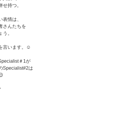
併せ持つ。
い表情は、
者さんたちを
ょう。
を言います。☺️
ialist＃1が
cialist#2は

^