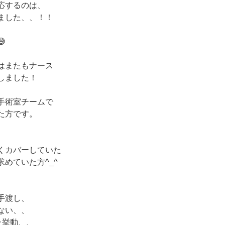
応するのは、
ました、、！！

はまたもナース
しました！
手術室チームで
た方です。
くカバーしていた
めていた方^_^
手渡し、
ない、、
た挙動、、