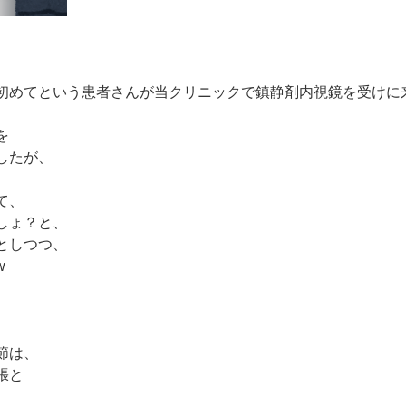
初めてという患者さんが当クリニックで鎮静剤内視鏡を受けに
を
したが、
て、
しょ？と、
としつつ、
w
節は、
張と