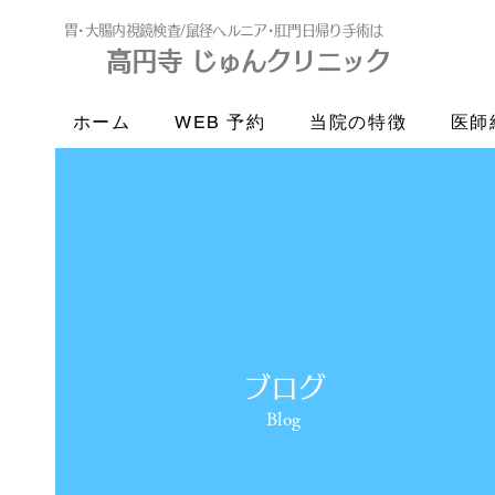
​胃･大腸内視鏡検査/鼠径ヘルニア･肛門日帰り手術は
高円寺 じゅんクリニック
高円寺
じゅんクリニック
ホーム
WEB 予約
当院の特徴
医師
ブログ
Blog