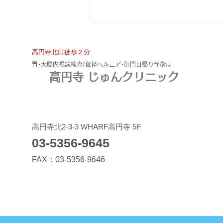
​高円寺北口徒歩２分
​胃･大腸内視鏡検査/鼠径ヘルニア･肛門日帰り手術は
高円寺 じゅんクリニック
下血＝痔核とは限らない！大
​高円寺北2-3-3 WHARF高円寺 5F
03-5356-9645
腸癌早期発見の為に熟読を。
FAX：03-5356-9646