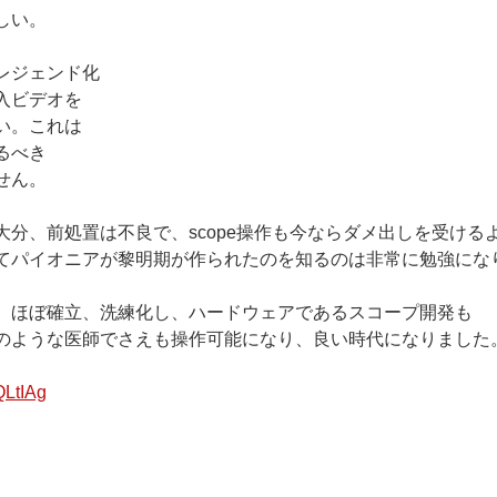
しい。
レジェンド化
入ビデオを
い。これは
るべき
せん。
大分、前処置は不良で、scope操作も今ならダメ出しを受ける
てパイオニアが黎明期が作られたのを知るのは非常に勉強にな
、ほぼ確立、洗練化し、ハードウェアであるスコープ開発も
のような医師でさえも操作可能になり、良い時代になりました。
QLtIAg