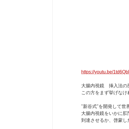
https://youtu.be/1td6
大腸内視鏡　挿入法の
この方をまず挙げなけ
"新谷式"を開発して世
大腸内視鏡をいかに肛
到達させるか、啓蒙し