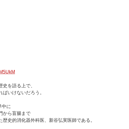
QbM5UkM
歴史を語る上で、
ればいけないだろう。
界中に
門から盲腸まで
た歴史的消化器外科医、新谷弘実医師である。