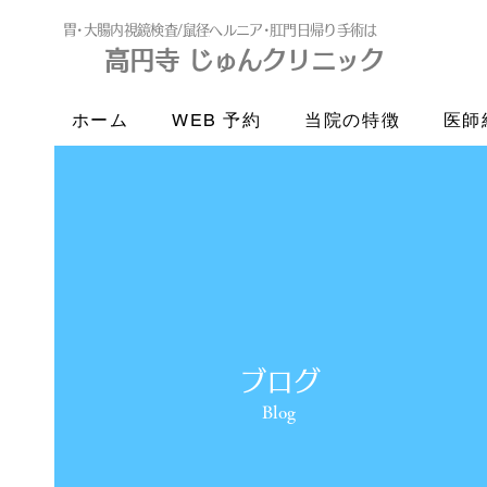
​胃･大腸内視鏡検査/鼠径ヘルニア･肛門日帰り手術は
高円寺 じゅんクリニック
高円寺
じゅんクリニック
ホーム
WEB 予約
当院の特徴
医師
ブログ
Blog