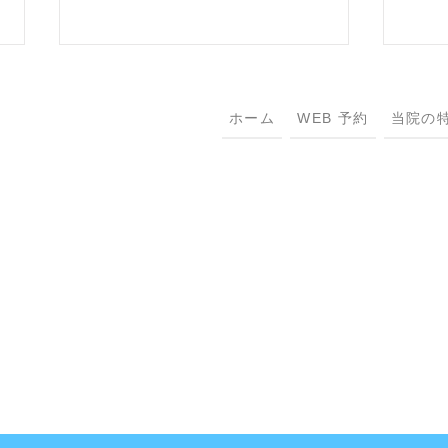
ホーム
WEB 予約
当院の
Sing
把善意传递下去 Pay It
Forward 2026 Summer