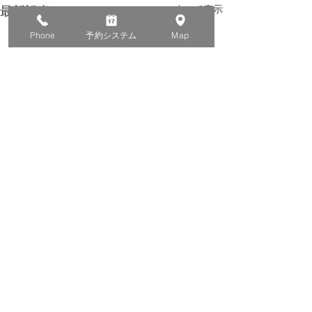
すべて表示
最新記事
Phone
予約システム
Map
​高円寺北口徒歩２分
​胃･大腸内視鏡検査/鼠径ヘルニア･肛門日帰り手術は
高円寺 じゅんクリニック