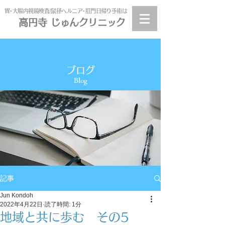
​胃･大腸内視鏡検査/鼠径ヘルニア･肛門日帰り手術は
高円寺 じゅんクリニック
高円寺
じゅんクリニック
ブログ
Blog
記事
Jun Kondoh
2022年4月22日
読了時間: 1分
地域と共に歩む その5