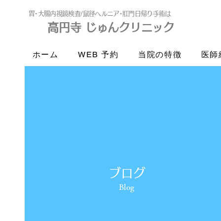
​胃･大腸内視鏡検査/鼠径ヘルニア･肛門日帰り手術は
高円寺 じゅんクリニック
高円寺
じゅんクリニック
ホーム
WEB 予約
当院の特徴
医師
ブログ
Blog