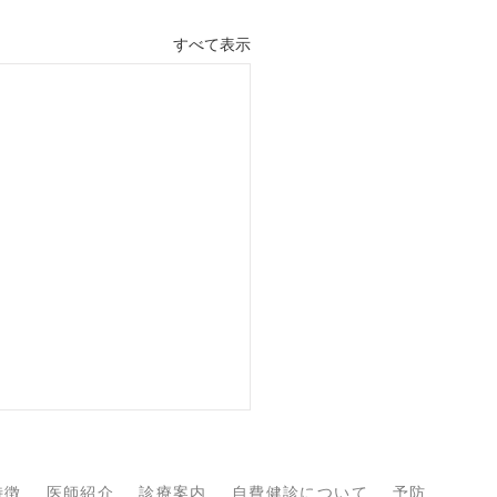
すべて表示
特徴
医師紹介
診療案内
自費健診について
予防接種につ