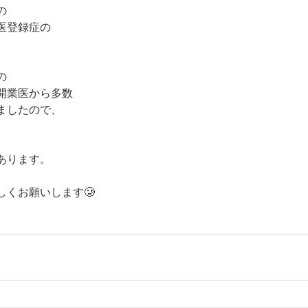
の
医登録症の
の
開業医から多数
ましたので、
、
あります。
しくお願いします🥲