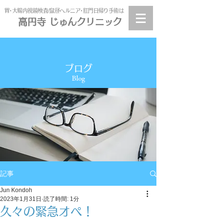
​胃･大腸内視鏡検査/鼠径ヘルニア･肛門日帰り手術は
高円寺 じゅんクリニック
高円寺
じゅんクリニック
ブログ
Blog
記事
Jun Kondoh
2023年1月31日
読了時間: 1分
久々の緊急オペ！