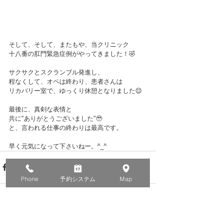
そして、そして、またもや、当クリニック
十八番の肛門緊急症例がやってきました！🤣
サクサクとスクランブル発進し、
程なくして、オペは終わり、患者さんは
リカバリー室で、ゆっくり休憩となりました😌
最後に、真剣な表情と
共に"ありがとうございました"🥹
と、言われる仕事の終わりは最高です。
早く元気になって下さいねー。^_^
Phone
予約システム
Map