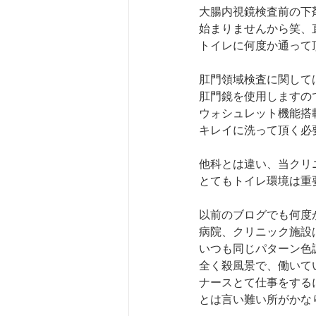
大腸内視鏡検査前の下
始まりませんから笑、
トイレに何度か通って
肛門領域検査に関して
肛門鏡を使用しますの
ウォシュレット機能搭
キレイに洗って頂く必
他科とは違い、当クリ
とてもトイレ環境は重
以前のブログでも何度
病院、クリニック施設
いつも同じパターン色
全く殺風景で、働いて
ナースとて仕事をする
とは言い難い所がかな