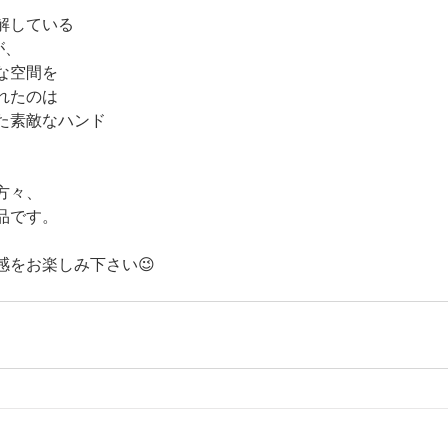
解している
が、
な空間を
れたのは
た素敵なハンド
方々、
品です。
感をお楽しみ下さい😉