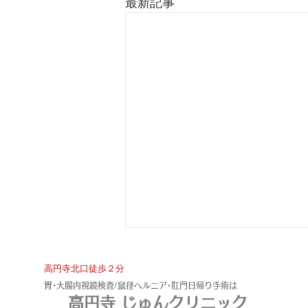
最新記事
​高円寺北口徒歩２分
​胃･大腸内視鏡検査/鼠径ヘルニア･肛門日帰り手術は
高円寺 じゅんクリニック