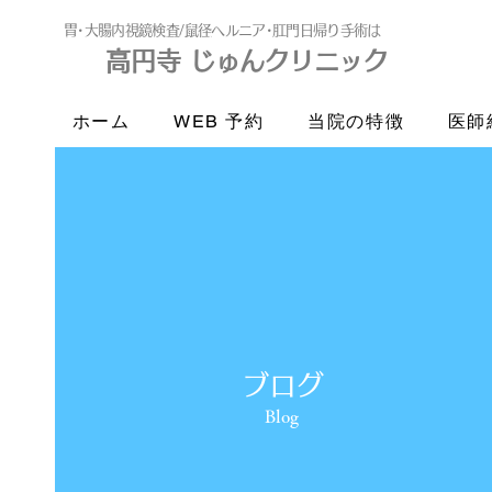
​胃･大腸内視鏡検査/鼠径ヘルニア･肛門日帰り手術は
高円寺 じゅんクリニック
高円寺
じゅんクリニック
ホーム
WEB 予約
当院の特徴
医師
ブログ
Blog