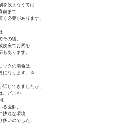
剤を飲まなくては
直前まで
頂く必要があります。
は
でその後、
載便座でお尻を
要もあります。
ニックの場合は、
要になります。☺️
か話してきましたが、
は、どこか
調、
いる医師、
に快適な環境
り多いのでした。